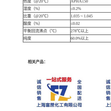
色度
（
@20
℃
）
APHA
≤
50
湿度
（
%
）
≤0.2%
比重
（
@20
℃
）
1.035 ~ 1.045
酸度
（
%
）
≤0.02
平衡回流沸点
（
℃）
278
℃
以上
纯度
60.0%
以上
相关产品：