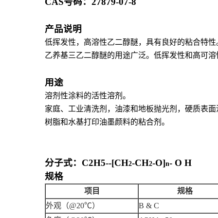
CAS
号码：
27879-07-8
产品说明
低挥发性，高溶性乙二醇醚，具有良好的粘合特性
乙养基三乙二醇醚的用途广泛。低挥发性和高可溶
用途
溶剂性涂料的活性溶剂。
家庭、工业清洗剂，油漆和地板抛光剂，硬质表面
树脂和水基打印油墨颜料的粘合剂。
分子式：
C
2
H
5
--[CH
-CH
-O]
- O H
2
2
n
规格
项目
规格
外观
（
@20
℃
）
B & C