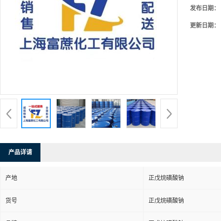
发布日期：
更新日期：
产品详请
产地
正戊烷磺酸钠
货号
正戊烷磺酸钠