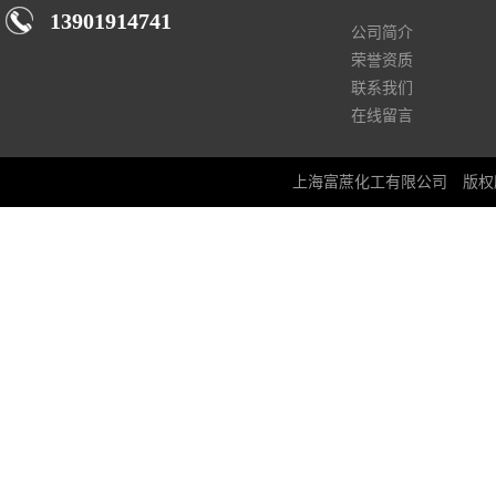
13901914741
公司简介
荣誉资质
联系我们
在线留言
上海富蔗化工有限公司
版权所有