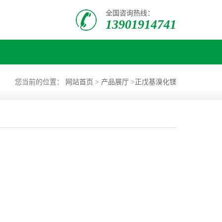
全国咨询热线：
13901914741
您当前的位置：
网站首页
>
产品展厅
>
正戊基溴化镁