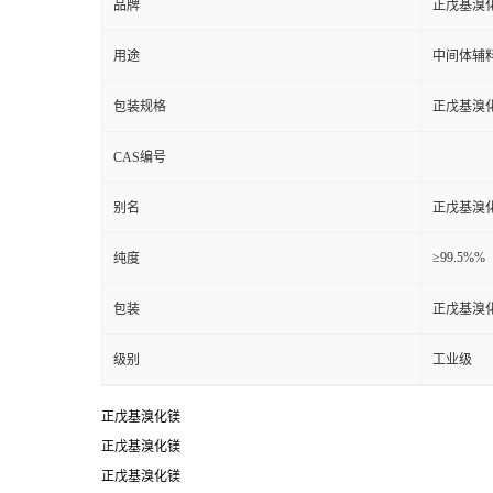
品牌
正戊基溴
用途
中间体辅
包装规格
正戊基溴
CAS编号
别名
正戊基溴
≥99.5%%
纯度
包装
正戊基溴
级别
工业级
正戊基溴化镁
正戊基溴化镁
正戊基溴化镁