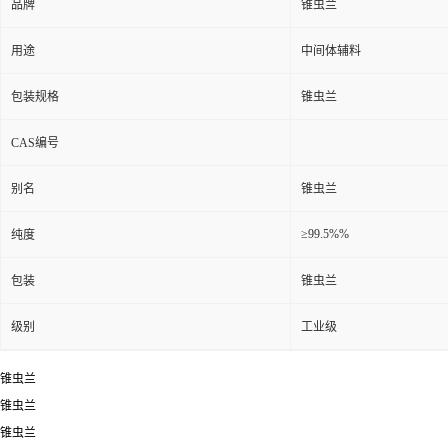
品牌
锥虫兰
用途
中间体辅料
包装规格
锥虫兰
CAS编号
别名
锥虫兰
≥99.5%%
纯度
包装
锥虫兰
级别
工业级
锥虫兰
锥虫兰
锥虫兰