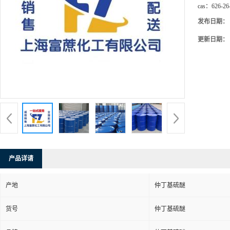
cas：
626-26
发布日期：
更新日期：
产品详请
产地
仲丁基硫醚
货号
仲丁基硫醚