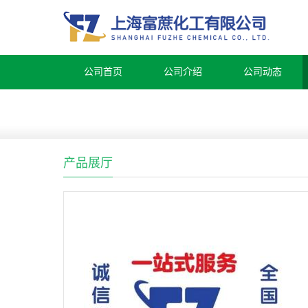
公司首页
公司介绍
公司动态
产品展厅