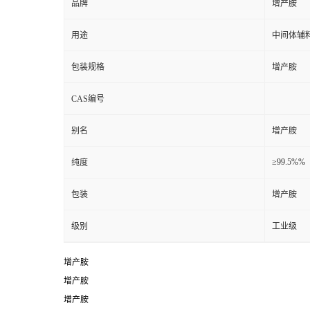
品牌
增产胺
用途
中间体辅
包装规格
增产胺
CAS编号
别名
增产胺
≥99.5%%
纯度
包装
增产胺
级别
工业级
增产胺
增产胺
增产胺