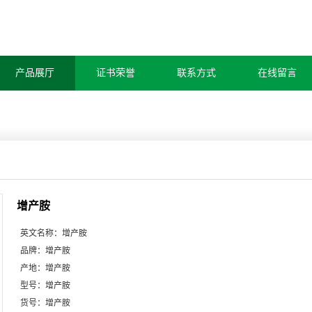
产品展厅
证书荣誉
联系方式
在线留言
增产胺
英文名称：
增产胺
品牌：
增产胺
产地：
增产胺
型号：
增产胺
货号：
增产胺