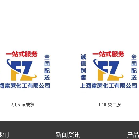
2,1,5-磺酰氯
1,10-癸二胺
我们
新闻资讯
产