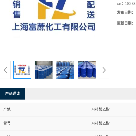
cas：
106-33
发布日期：
更新日期：
产品详请
产地
月桂酸乙酯
货号
月桂酸乙酯