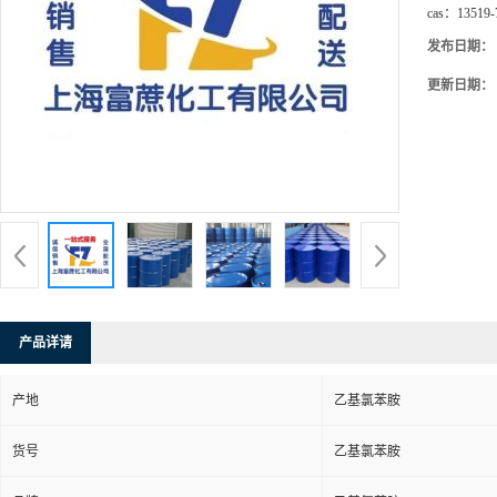
cas：
13519-
发布日期：
更新日期：
产品详请
产地
乙基氯苯胺
货号
乙基氯苯胺