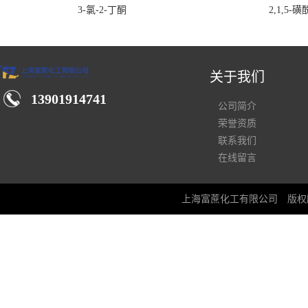
3-氯-2-丁酮
2,1,5-
关于我们
13901914741
公司简介
荣誉资质
联系我们
在线留言
上海富蔗化工有限公司
版权所有