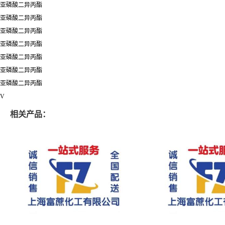
亚磷酸二异丙酯
亚磷酸二异丙酯
亚磷酸二异丙酯
亚磷酸二异丙酯
亚磷酸二异丙酯
亚磷酸二异丙酯
亚磷酸二异丙酯
V
相关产品：