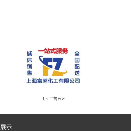
1,3-二氧五环
品展示