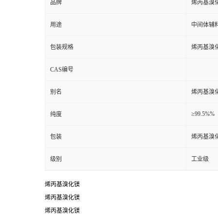
品牌
烯丙基溴
用途
中间体辅
包装规格
烯丙基溴
CAS编号
别名
烯丙基溴
≥99.5%%
纯度
包装
烯丙基溴
级别
工业级
烯丙基溴化镁
烯丙基溴化镁
烯丙基溴化镁