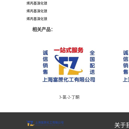
烯丙基溴化镁
烯丙基溴化镁
烯丙基溴化镁
相关产品：
3-氯-2-丁酮
关于