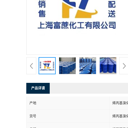
产品详请
产地
烯丙基溴
货号
烯丙基溴