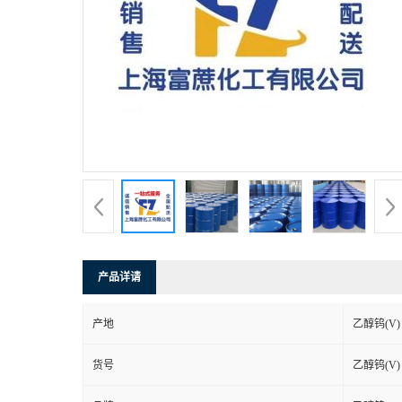
产品详请
产地
乙醇钨(V)
货号
乙醇钨(V)