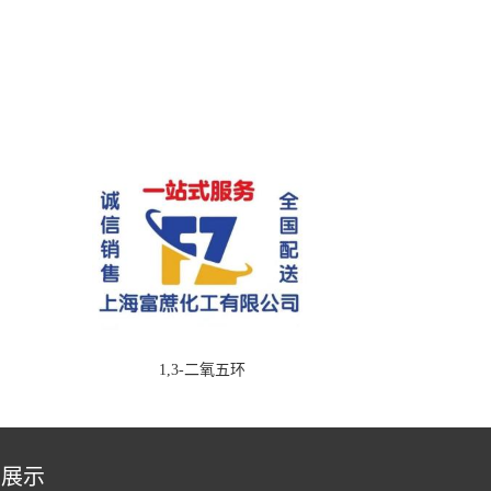
1,3-二氧五环
品展示