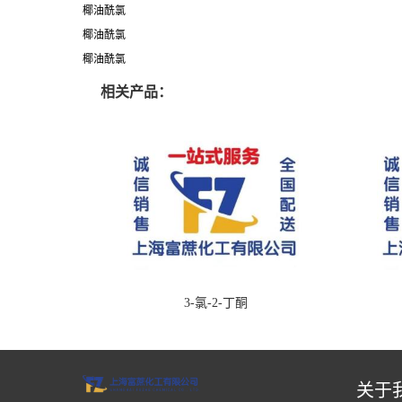
椰油酰氯
椰油酰氯
椰油酰氯
相关产品：
3-氯-2-丁酮
关于