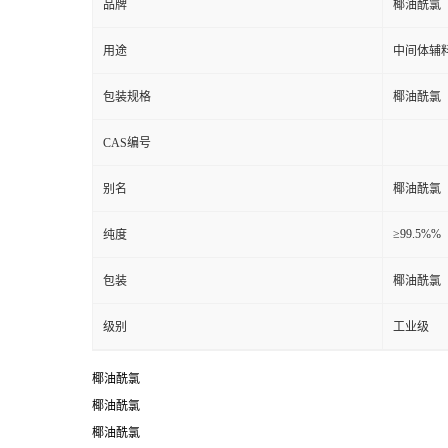
品牌
椰油酰氯
用途
中间体辅
包装规格
椰油酰氯
CAS编号
别名
椰油酰氯
≥99.5%%
纯度
包装
椰油酰氯
级别
工业级
椰油酰氯
椰油酰氯
椰油酰氯