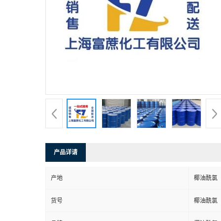
产品详请
产地
椰油酰氯
货号
椰油酰氯