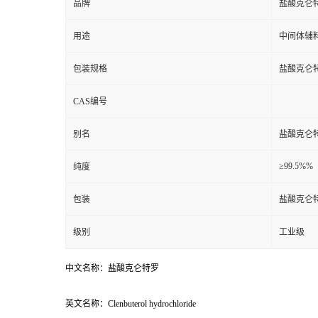
品牌
盐酸克仑
用途
中间体辅
包装规格
盐酸克仑
CAS编号
别名
盐酸克仑
≥99.5%%
纯度
包装
盐酸克仑
级别
工业级
中文名称：盐酸克仑特罗
英文名称：Clenbuterol hydrochloride