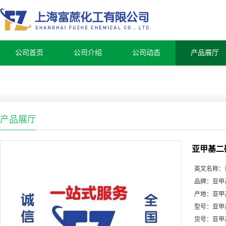
公司首页
公司介绍
公司动态
产品展厅
产品展厅
亚甲基二
英文名称：
品牌：
亚甲
产地：
亚甲
型号：
亚甲
货号：
亚甲