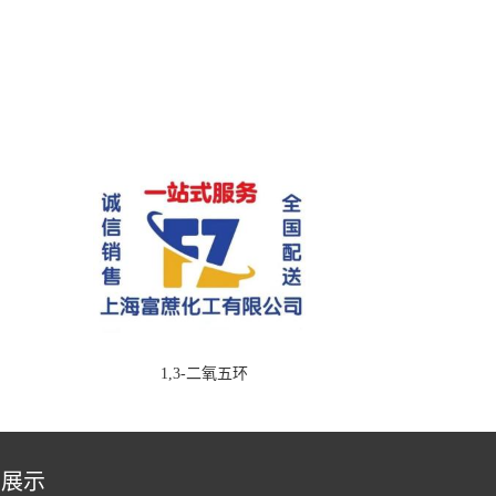
1,3-二氧五环
品展示