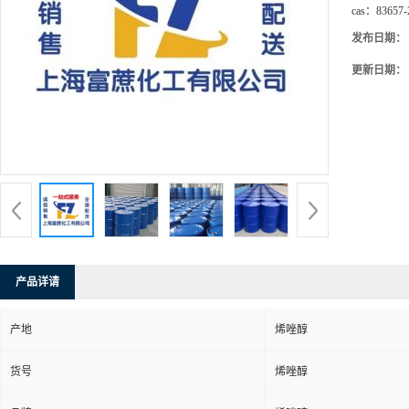
cas：
83657-
发布日期：
更新日期：
产品详请
产地
烯唑醇
货号
烯唑醇