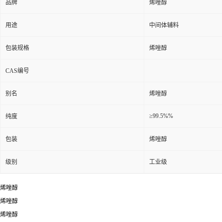
品牌
烯唑醇
用途
中间体辅料
包装规格
烯唑醇
CAS编号
别名
烯唑醇
≥99.5%%
纯度
包装
烯唑醇
级别
工业级
烯唑醇
烯唑醇
烯唑醇