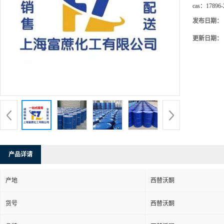
cas：
17896-
发布日期：
更新日期：
产品详请
产地
西替沃酮
货号
西替沃酮