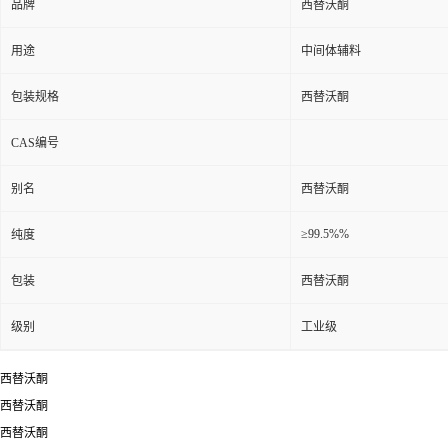
品牌
西替沃酮
用途
中间体辅料
包装规格
西替沃酮
CAS编号
别名
西替沃酮
≥99.5%%
纯度
包装
西替沃酮
级别
工业级
西替沃酮
西替沃酮
西替沃酮