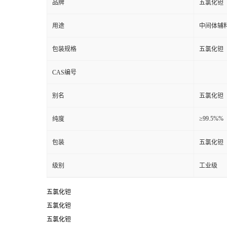
品牌
五氯化钽
用途
中间体辅
包装规格
五氯化钽
CAS编号
别名
五氯化钽
≥99.5%%
纯度
包装
五氯化钽
级别
工业级
五氯化钽
五氯化钽
五氯化钽