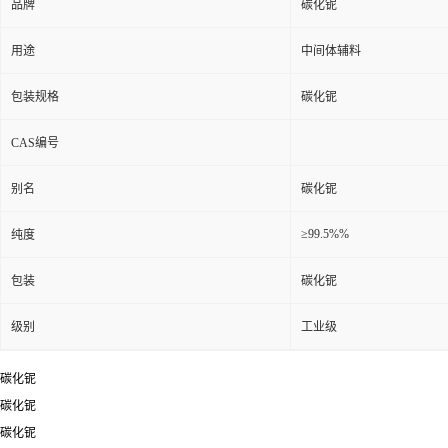
品牌
碳化铌
用途
中间体辅料
包装规格
碳化铌
CAS编号
别名
碳化铌
≥99.5%%
纯度
包装
碳化铌
级别
工业级
碳化铌
碳化铌
碳化铌