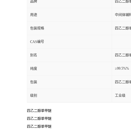
品牌
四乙二醇
用途
中间体辅
包装规格
四乙二醇
CAS编号
别名
四乙二醇
≥99.5%%
纯度
包装
四乙二醇
级别
工业级
四乙二醇单甲醚
四乙二醇单甲醚
四乙二醇单甲醚