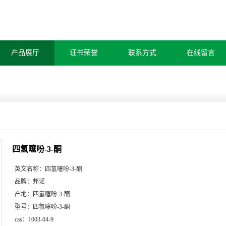
产品展厅
证书荣誉
联系方式
在线留言
四氢噻吩-3-酮
英文名称：
四氢噻吩-3-酮
品牌：
邦诺
产地：
四氢噻吩-3-酮
型号：
四氢噻吩-3-酮
cas：
1003-04-9