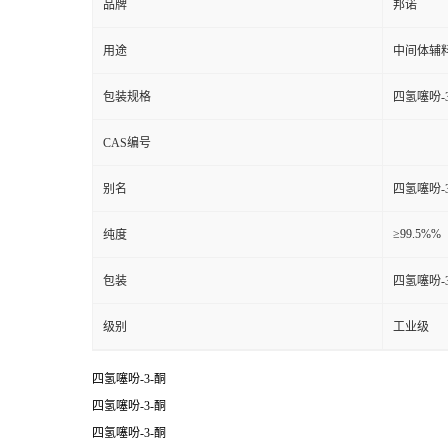
品牌
邦诺
用途
中间体辅
包装规格
四氢噻吩-
CAS编号
别名
四氢噻吩-
≥99.5%%
纯度
包装
四氢噻吩-
级别
工业级
四氢噻吩-3-酮
四氢噻吩-3-酮
四氢噻吩-3-酮