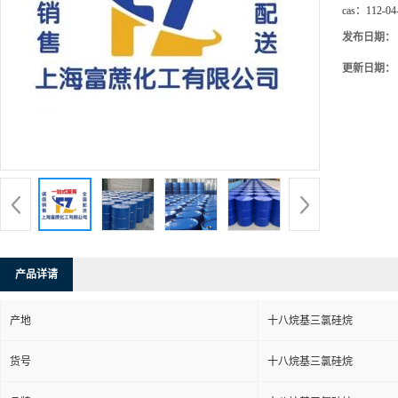
cas：
112-04
发布日期：
更新日期：
产品详请
产地
十八烷基三氯硅烷
货号
十八烷基三氯硅烷