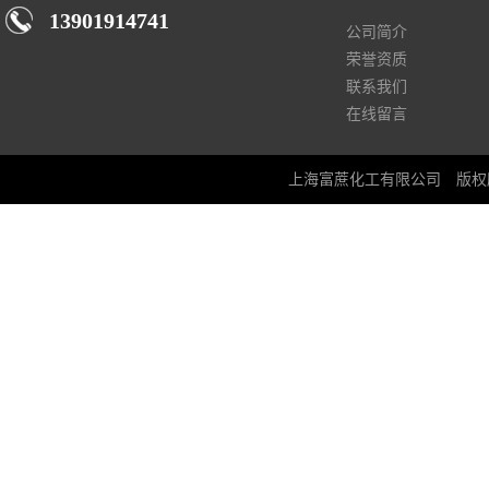
13901914741
公司简介
荣誉资质
联系我们
在线留言
上海富蔗化工有限公司
版权所有