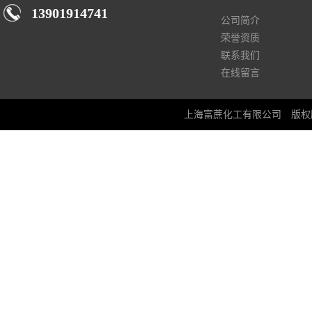
13901914741
公司简介
荣誉资质
联系我们
在线留言
上海富蔗化工有限公司
版权所有